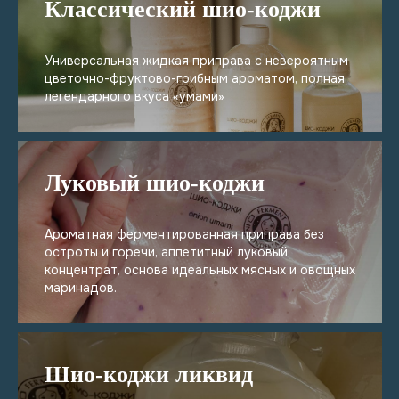
Классический шио-коджи
Универсальная жидкая приправа с невероятным
цветочно-фруктово-грибным ароматом, полная
легендарного вкуса «умами»
Луковый шио-коджи
Ароматная ферментированная приправа без
остроты и горечи, аппетитный луковый
концентрат, основа идеальных мясных и овощных
маринадов.
Шио-коджи ликвид