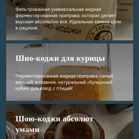
Фильтрованная универсальная жидкая
ферментированная приправа, которая делает
вкусным абсолютно все. Идеальная замена соли
в рационе.
Шио-коджи для курицы
Ферментированная жидкая приправа, самый
вкусный, а главное, натуральный «бульонный
кубик» для блюд с птицей!
Шою-коджи абсолют
умами