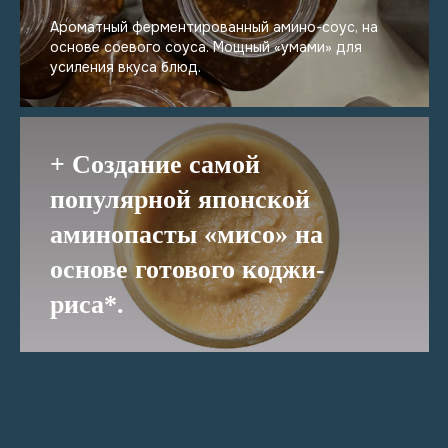
Ароматный ферментированный амино-соус, на
основе соевого соуса. Мощный «умами» для
усиления вкуса блюд.
+ Создание самой
популярной японской
аминопасты «мисо» на
основе готового коджи-
риса*.