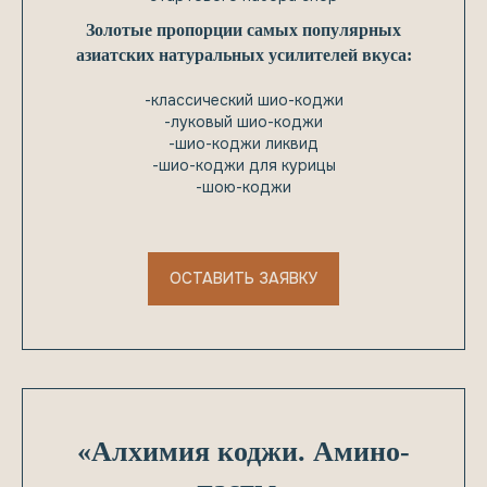
ИП Сочилкина Мария Сергеевна
Золотые пропорции самых популярных
ИНН 507406042858
азиатских натуральных усилителей вкуса:
Магазин
-классический шио-коджи
Школа
-луковый шио-коджи
Рецепты
-шио-коджи ликвид
Блог
-шио-коджи для курицы
-шою-коджи
Обо мне
Оплата и доставка
fermentinw@mail.ru
ОСТАВИТЬ ЗАЯВКУ
Telegram
2024© Все права защищены
Договор оферты
«Алхимия коджи. Амино-
Политика конфиденциальности
Дизайн-поддержка и развитие shagina.design