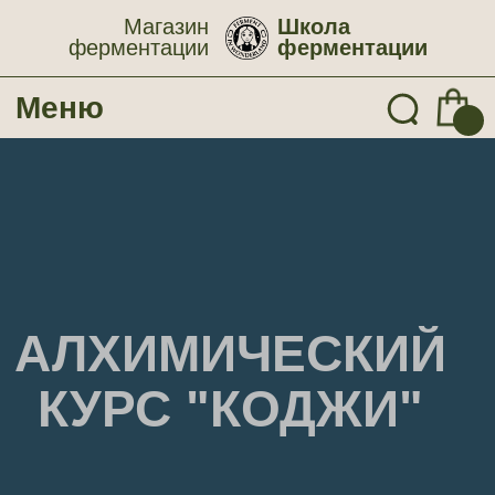
Магазин
Школа
ферментации
ферментации
Меню
АЛХИМИЧЕСКИЙ
КУРС "КОДЖИ"
Эксклюзивное авторское кулинарное
наставничество по приготовлению амино-
соусов и амино-пасты «мисо» с
потрясающими органолептическими
качествами и пользой живых бактерий.