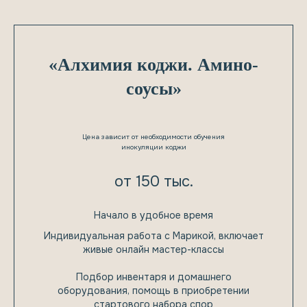
«Алхимия коджи. Амино-
соусы»
Цена зависит от необходимости обучения
инокуляции коджи
от 150 тыс.
Ферментация -
это просто. Если
Начало в удобное время
Индивидуальная работа с Марикой, включает
есть наставник!
живые онлайн мастер-классы
Подбор инвентаря и домашнего
оборудования, помощь в приобретении
стартового набора спор