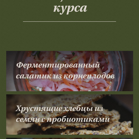
курса
Ферментированный
салатик из корнеплодов
Хрустящие хлебцы из
семян с пробиотиками