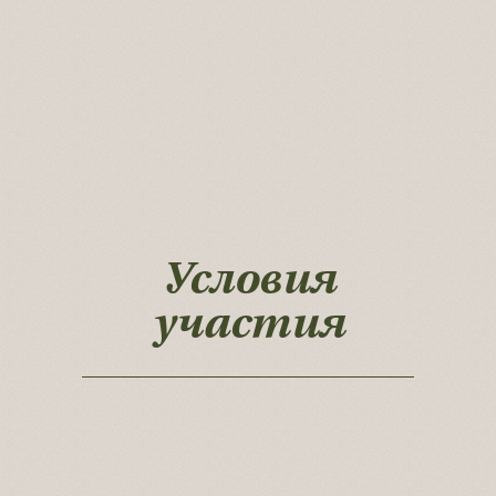
Ферментация -
это просто.
Если есть
Условия
наставник!
участия
ИП Сочилкина Мария Сергеевна
ИНН 507406042858
Магазин
Школа
Рецепты