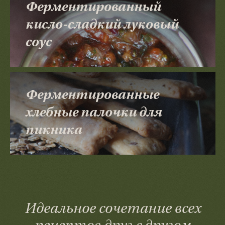
Ферментированный
кисло-сладкий луковый
соус
Ферментированные
хлебные палочки для
пикника
Идеальное сочетание всех