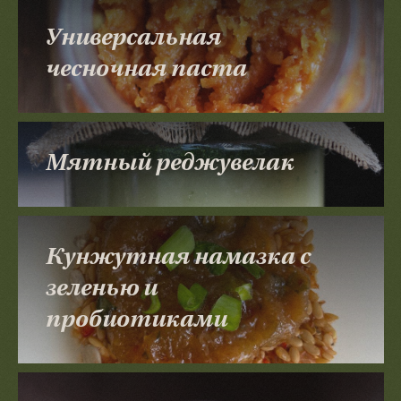
Универсальная
чесночная паста
Мятный реджувелак
Кунжутная намазка с
зеленью и
пробиотиками